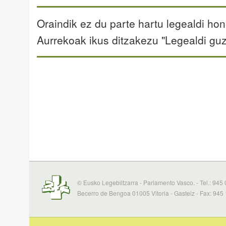
Oraindik ez du parte hartu legealdi hon
Aurrekoak ikus ditzakezu "Legealdi guz
© Eusko Legebiltzarra - Parlamento Vasco. - Tel.: 945
Becerro de Bengoa 01005 Vitoria - Gasteiz - Fax: 945