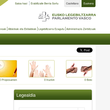
Saioa hasi
Erabiltzaile Berria Sortu
Castellano
Euskera
anoak
Albisteak eta Ekitaldeak
Legebiltzarra Ezagutu
Administrazio Zerbitzuak
0 Proposamen
0 Iruzkin
0 Boto
Legealdia