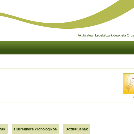
Aktibitatea
Legebiltzarkideak eta Org
nak
Hurrenkera kronologikoa
Bozkatuenak