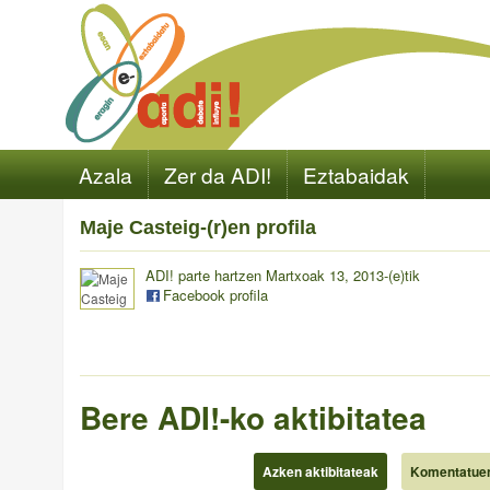
Azala
Zer da ADI!
Eztabaidak
Maje Casteig-(r)en profila
ADI! parte hartzen Martxoak 13, 2013-(e)tik
Facebook profila
Bere ADI!-ko aktibitatea
Azken aktibitateak
Komentatue