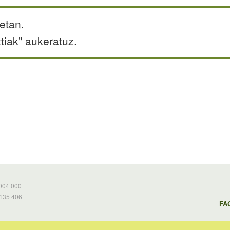
etan.
tiak" aukeratuz.
 004 000
 135 406
FA