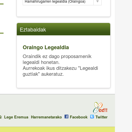
Hamahirugarren legealdia (Oraingoa)
Eztabaidak
Oraingo Legealdia
Oraindik ez dago proposamenik
legealdi honetan.
Aurrekoak ikus ditzakezu "Legealdi
guztiak" aukeratuz.
Q
Lege Eremua
Harremanetarako
Facebook
Twitter
|
|
|
|