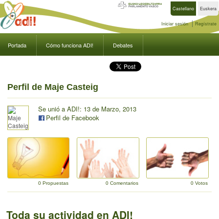
Castellano
Euskera
Iniciar sesión
Regístrate
Portada
Cómo funciona ADI!
Debates
Perfil de Maje Casteig
Se unió a ADI!: 13 de Marzo, 2013
Perfil de Facebook
0 Propuestas
0 Comentarios
0 Votos
Toda su actividad en ADI!