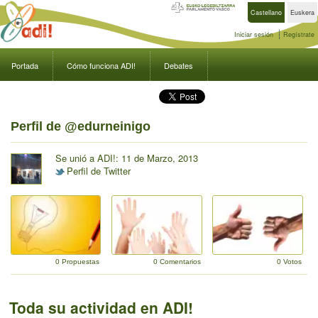
Castellano
Euskera
Iniciar sesión
Regístrate
Portada
Cómo funciona ADI!
Debates
Perfil de @edurneinigo
Se unió a ADI!: 11 de Marzo, 2013
Perfil de Twitter
0 Propuestas
0 Comentarios
0 Votos
Toda su actividad en ADI!