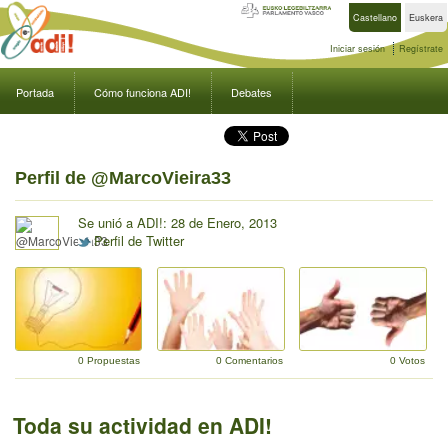
Castellano
Euskera
Iniciar sesión
Regístrate
Portada
Cómo funciona ADI!
Debates
Perfil de @MarcoVieira33
Se unió a ADI!: 28 de Enero, 2013
Perfil de Twitter
0 Propuestas
0 Comentarios
0 Votos
Toda su actividad en ADI!