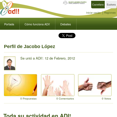
Castellano
Euskera
Iniciar sesión
Regístrate
Portada
Cómo funciona ADI!
Debates
Perfil de Jacobo López
Se unió a ADI!: 12 de Febrero, 2012
0 Propuestas
0 Comentarios
0 Votos
Toda su actividad en ADI!