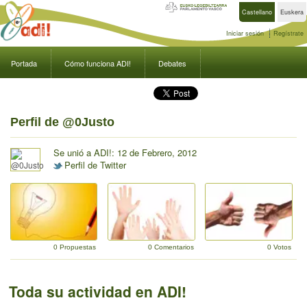
Castellano
Euskera
Iniciar sesión
Regístrate
Portada
Cómo funciona ADI!
Debates
Perfil de @0Justo
Se unió a ADI!: 12 de Febrero, 2012
Perfil de Twitter
0 Propuestas
0 Comentarios
0 Votos
Toda su actividad en ADI!