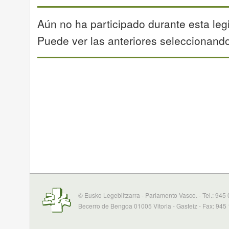
Aún no ha participado durante esta legi
Puede ver las anteriores seleccionando 
© Eusko Legebiltzarra - Parlamento Vasco. - Tel.: 945
Becerro de Bengoa 01005 Vitoria - Gasteiz - Fax: 945