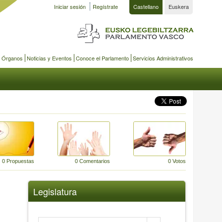
Iniciar sesión
Regístrate
Castellano
Euskera
y Órganos
Noticias y Eventos
Conoce el Parlamento
Servicios Administrativos
0 Propuestas
0 Comentarios
0 Votos
Legislatura