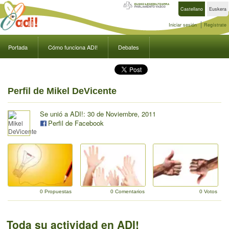
Castellano
Euskera
Iniciar sesión
Regístrate
Portada
Cómo funciona ADI!
Debates
Perfil de Mikel DeVicente
Se unió a ADI!: 30 de Noviembre, 2011
Perfil de Facebook
0 Propuestas
0 Comentarios
0 Votos
Toda su actividad en ADI!