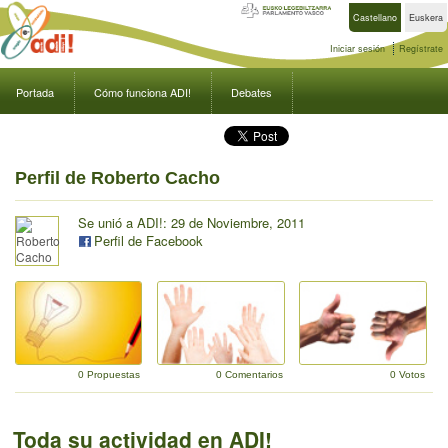
Castellano
Euskera
Iniciar sesión
Regístrate
Portada
Cómo funciona ADI!
Debates
Perfil de Roberto Cacho
Se unió a ADI!: 29 de Noviembre, 2011
Perfil de Facebook
0 Propuestas
0 Comentarios
0 Votos
Toda su actividad en ADI!