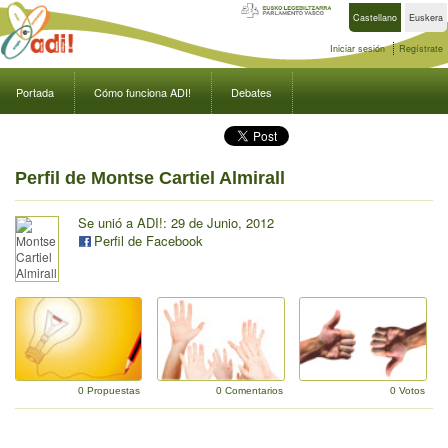
Castellano
Euskera
Iniciar sesión
Regístrate
Portada
Cómo funciona ADI!
Debates
Perfil de Montse Cartiel Almirall
Se unió a ADI!: 29 de Junio, 2012
Perfil de Facebook
0 Propuestas
0 Comentarios
0 Votos