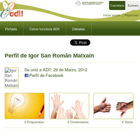
Castellano
Euskera
Iniciar sesión
Regístrate
Portada
Cómo funciona ADI!
Debates
Perfil de Igor San Román Matxain
Se unió a ADI!: 29 de Marzo, 2012
Perfil de Facebook
0 Propuestas
0 Comentarios
0 Votos