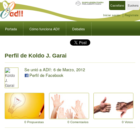
Castellano
Euskera
Iniciar sesión
Regístrate
Portada
Cómo funciona ADI!
Debates
Perfil de Koldo J. Garai
Se unió a ADI!: 6 de Marzo, 2012
Perfil de Facebook
0 Propuestas
0 Comentarios
0 Votos