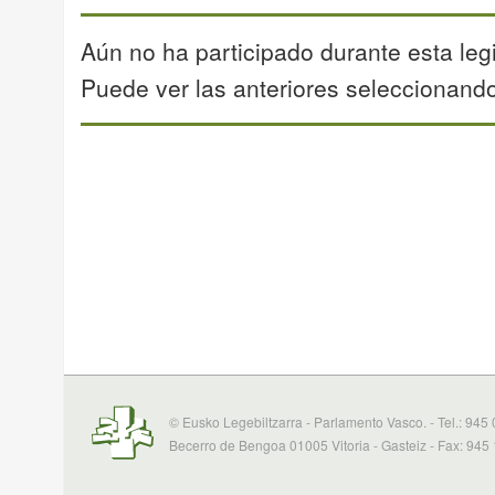
Aún no ha participado durante esta legi
Puede ver las anteriores seleccionando 
© Eusko Legebiltzarra - Parlamento Vasco. - Tel.: 945
Becerro de Bengoa 01005 Vitoria - Gasteiz - Fax: 945