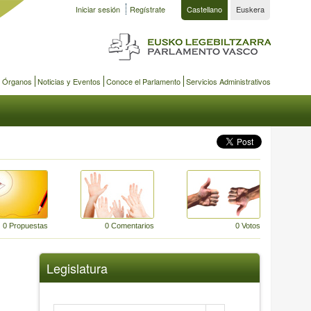
Iniciar sesión
Regístrate
Castellano
Euskera
y Órganos
Noticias y Eventos
Conoce el Parlamento
Servicios Administrativos
0 Propuestas
0 Comentarios
0 Votos
Legislatura