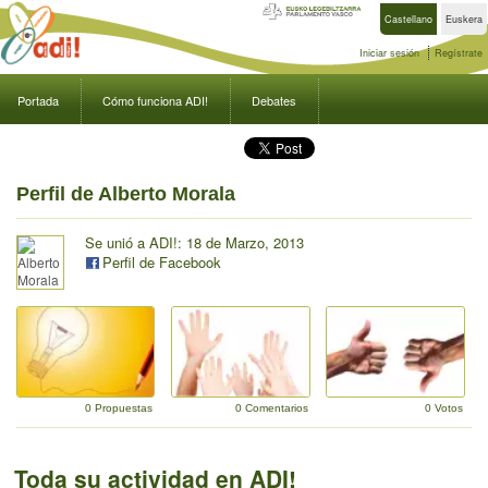
Castellano
Euskera
Iniciar sesión
Regístrate
Portada
Cómo funciona ADI!
Debates
Perfil de Alberto Morala
Se unió a ADI!: 18 de Marzo, 2013
Perfil de Facebook
0 Propuestas
0 Comentarios
0 Votos
Toda su actividad en ADI!