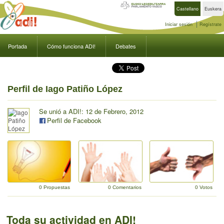
Castellano
Euskera
Iniciar sesión
Regístrate
Portada
Cómo funciona ADI!
Debates
Perfil de Iago Patiño López
Se unió a ADI!: 12 de Febrero, 2012
Perfil de Facebook
0 Propuestas
0 Comentarios
0 Votos
Toda su actividad en ADI!