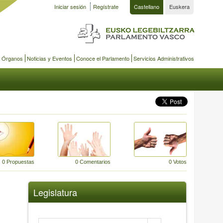
Iniciar sesión
Regístrate
Castellano
Euskera
y Órganos
Noticias y Eventos
Conoce el Parlamento
Servicios Administrativos
0 Propuestas
0 Comentarios
0 Votos
Legislatura