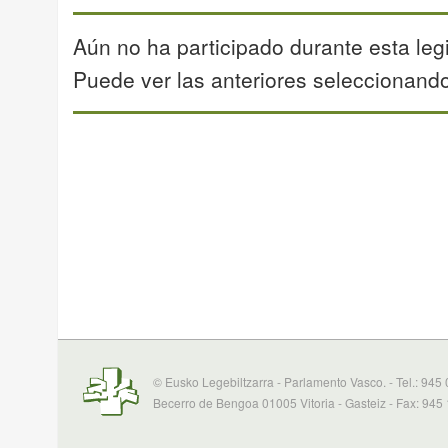
Aún no ha participado durante esta legi
Puede ver las anteriores seleccionando 
© Eusko Legebiltzarra - Parlamento Vasco. - Tel.: 945
Becerro de Bengoa 01005 Vitoria - Gasteiz - Fax: 945