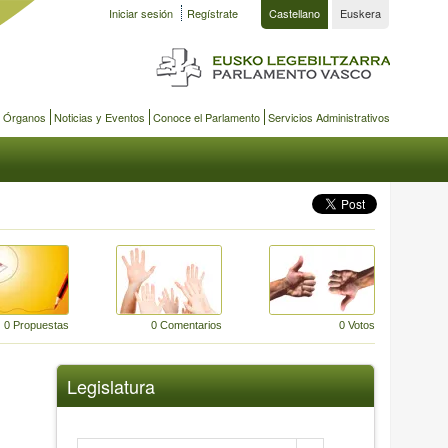
Iniciar sesión
Regístrate
Castellano
Euskera
y Órganos
Noticias y Eventos
Conoce el Parlamento
Servicios Administrativos
0 Propuestas
0 Comentarios
0 Votos
Legislatura