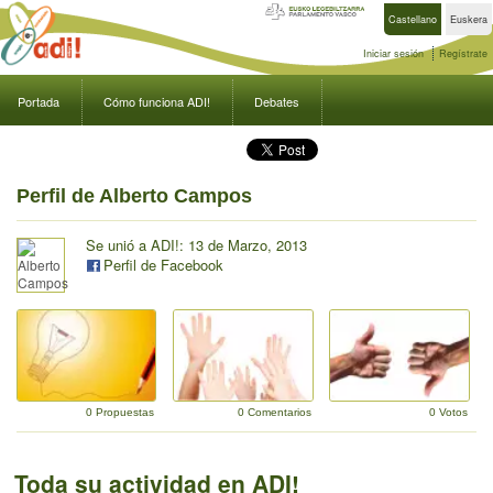
Castellano
Euskera
Iniciar sesión
Regístrate
Portada
Cómo funciona ADI!
Debates
Perfil de Alberto Campos
Se unió a ADI!: 13 de Marzo, 2013
Perfil de Facebook
0 Propuestas
0 Comentarios
0 Votos
Toda su actividad en ADI!