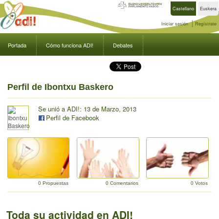
Castellano
Euskera
Iniciar sesión
Regístrate
Portada
Cómo funciona ADI!
Debates
Perfil de Ibontxu Baskero
Se unió a ADI!: 13 de Marzo, 2013
Perfil de Facebook
0 Propuestas
0 Comentarios
0 Votos
Toda su actividad en ADI!