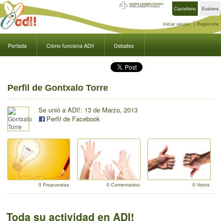
Castellano
Euskera
Iniciar sesión
Regístrate
Portada
Cómo funciona ADI!
Debates
Perfil de Gontxalo Torre
Se unió a ADI!: 13 de Marzo, 2013
Perfil de Facebook
0 Propuestas
0 Comentarios
0 Votos
Toda su actividad en ADI!