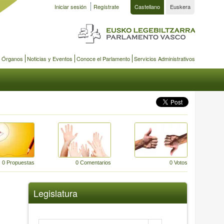
Iniciar sesión
Regístrate
Castellano
Euskera
y Órganos
Noticias y Eventos
Conoce el Parlamento
Servicios Administrativos
0 Propuestas
0 Comentarios
0 Votos
Legislatura