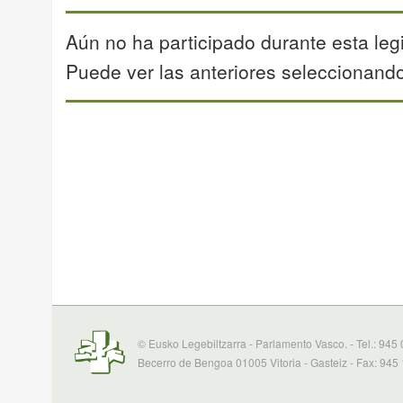
Aún no ha participado durante esta legi
Puede ver las anteriores seleccionando 
© Eusko Legebiltzarra - Parlamento Vasco. - Tel.: 945
Becerro de Bengoa 01005 Vitoria - Gasteiz - Fax: 945