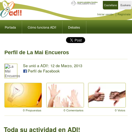
Castellano
Euskera
Iniciar sesión
Regístrate
Portada
Cómo funciona ADI!
Debates
Perfil de La Mai Encueros
Se unió a ADI!: 12 de Marzo, 2013
Perfil de Facebook
0 Propuestas
0 Comentarios
0 Votos
Toda su actividad en ADI!