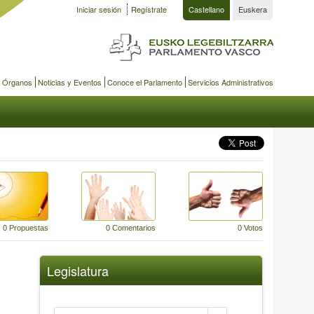
Iniciar sesión
Regístrate
Castellano
Euskera
y Órganos
Noticias y Eventos
Conoce el Parlamento
Servicios Administrativos
0 Propuestas
0 Comentarios
0 Votos
Legislatura