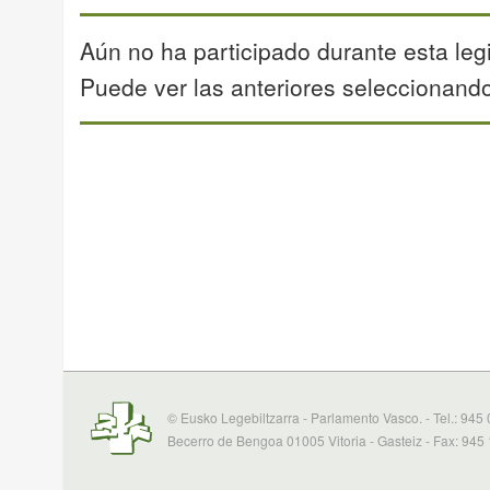
Aún no ha participado durante esta legi
Puede ver las anteriores seleccionando 
© Eusko Legebiltzarra - Parlamento Vasco. - Tel.: 945
Becerro de Bengoa 01005 Vitoria - Gasteiz - Fax: 945