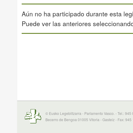
Aún no ha participado durante esta legi
Puede ver las anteriores seleccionando 
© Eusko Legebiltzarra - Parlamento Vasco. - Tel.: 945
Becerro de Bengoa 01005 Vitoria - Gasteiz - Fax: 945