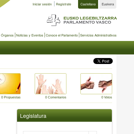
Iniciar sesión
Regístrate
Castellano
Euskera
y Órganos
Noticias y Eventos
Conoce el Parlamento
Servicios Administrativos
0 Propuestas
0 Comentarios
0 Votos
Legislatura