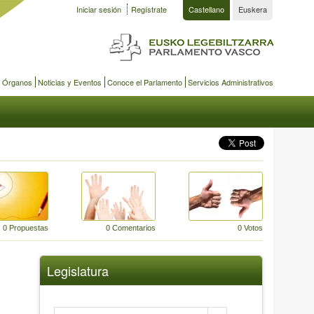
Iniciar sesión
Regístrate
Castellano
Euskera
y Órganos
Noticias y Eventos
Conoce el Parlamento
Servicios Administrativos
0 Propuestas
0 Comentarios
0 Votos
Legislatura