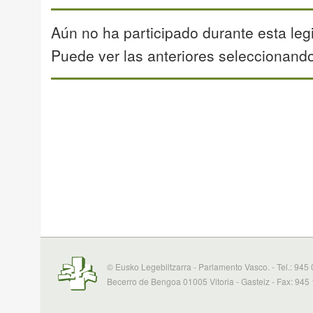
Aún no ha participado durante esta legi
Puede ver las anteriores seleccionando 
© Eusko Legebiltzarra - Parlamento Vasco. - Tel.: 945
Becerro de Bengoa 01005 Vitoria - Gasteiz - Fax: 945