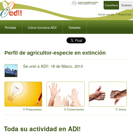
Castellano
Euskera
Iniciar sesión
Regístrate
Portada
Cómo funciona ADI!
Debates
Perfil de agricultor-especie en extinción
Se unió a ADI!: 18 de Marzo, 2013
0 Propuestas
0 Comentarios
0 Votos
Toda su actividad en ADI!