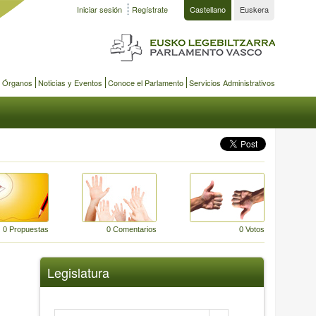
Iniciar sesión
Regístrate
Castellano
Euskera
y Órganos
Noticias y Eventos
Conoce el Parlamento
Servicios Administrativos
0 Propuestas
0 Comentarios
0 Votos
Legislatura