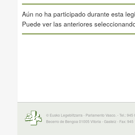
Aún no ha participado durante esta legi
Puede ver las anteriores seleccionando 
© Eusko Legebiltzarra - Parlamento Vasco. - Tel.: 945
Becerro de Bengoa 01005 Vitoria - Gasteiz - Fax: 945