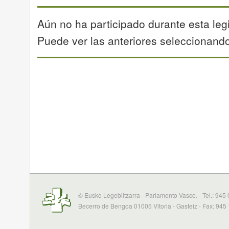
Aún no ha participado durante esta legi
Puede ver las anteriores seleccionando 
© Eusko Legebiltzarra - Parlamento Vasco. - Tel.: 945
Becerro de Bengoa 01005 Vitoria - Gasteiz - Fax: 945