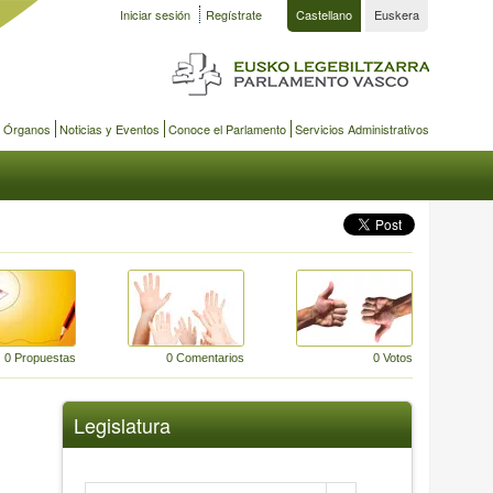
Iniciar sesión
Regístrate
Castellano
Euskera
y Órganos
Noticias y Eventos
Conoce el Parlamento
Servicios Administrativos
0 Propuestas
0 Comentarios
0 Votos
Legislatura